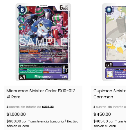
Mienumon Sinister Order EX10-017
Cupimon Sinister
# Rare
Common
3
cuotas sin interés de
$333,33
3
cuotas sin interés de
$1.000,00
$450,00
$900,00
$405,00
con
Transferencia bancaria / Efectivo
con
Transfere
sólo en el local
sólo en el local