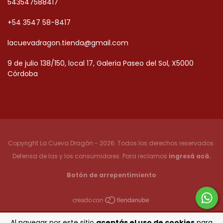
543547588417
+54 3547 58-8417
lacuevadragon.tienda@gmail.com
9 de julio 138/150, local 17, Galeria Paseo del Sol, X5000
Córdoba
Copyright La Cueva Dragón - 2026. Todos los derechos reservados.
Defensa de las y los consumidores. Para reclamos
ingresá acá.
Botón de arrepentimiento
Al navegar por este sitio
aceptás el uso de cookies
para