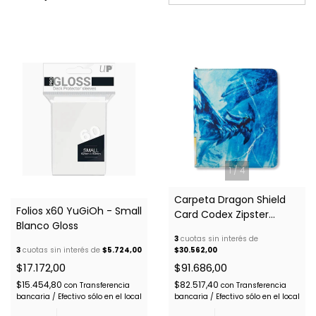
1
/
4
Carpeta Dragon Shield
Folios x60 YuGiOh - Small
Card Codex Zipster
Blanco Gloss
Binder Boreas
3
cuotas sin interés de
3
cuotas sin interés de
$5.724,00
$30.562,00
$17.172,00
$91.686,00
$15.454,80
$82.517,40
con
Transferencia
con
Transferencia
bancaria / Efectivo sólo en el local
bancaria / Efectivo sólo en el local