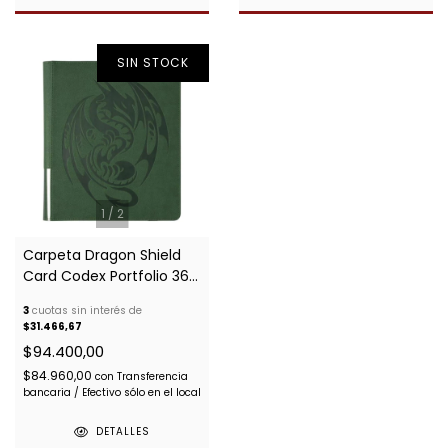
SIN STOCK
1
/
2
Carpeta Dragon Shield
Card Codex Portfolio 360:
Forest Green
3
cuotas sin interés de
$31.466,67
$94.400,00
$84.960,00
con
Transferencia
bancaria / Efectivo sólo en el local
DETALLES